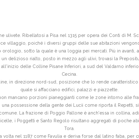
e ulivete. Ribellatosi a Pisa nel 1315 per opera dei Conti di M.
ice villaggio, poiché i diversi gruppi delle sue abitazioni vengono 
o orologio, sotto la quale è una loggia pei mercati. Più in avanti, 
n un delizioso rialto, posto in mezzo agli ulivi, trovasi la Preposit
all'inizio delle Colline Pisane Inferiori, a sud del Valdarno infe
Cecina.
line, in direzione nord-sud, posizione che lo rende caratteristico 
quale si affacciano edifici, palazzi e piazzette.
non mancano porzioni pianeggianti come le zone intorno alle frazi
n una possessione della gente dei Lucii come riporta il Repetti, s
 comune. La frazione di Poggio Pallone è anch'essa in collina, adia
celle, i Poggetti e Santo Regolo risultano aggregati di poche abit
Tora.
a volta nel 1187 come Favulia e deriva forse dal latino faba, per cu