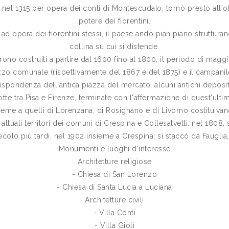
sa nel 1315 per opera dei conti di Montescudaio, tornò presto all
potere dei fiorentini.
3 ad opera dei fiorentini stessi, il paese andò pian piano struttura
collina su cui si distende.
urono costruiti a partire dal 1600 fino al 1800, il periodo di mag
zzo comunale (rispettivamente del 1867 e del 1875) e il campanile
ispondenza dell'antica piazza del mercato, alcuni antichi depositi 
lotte tra Pisa e Firenze, terminate con l'affermazione di quest'ult
eme a quelli di Lorenzana, di Rosignano e di Livorno costituivan
tuali territori dei comuni di Crespina e Collesalvetti: nel 1808, 
secolo più tardi, nel 1902 insieme a Crespina, si staccò da Faugl
Monumenti e luoghi d'interesse
Architetture religiose
- Chiesa di San Lorenzo
- Chiesa di Santa Lucia a Luciana
Architetture civili
- Villa Conti
- Villa Gioli