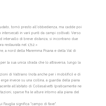
 Scudato, tornò presto all'obbedienza, ma cadde poi
intersecati in varii punti da campi coltivati. Verso
ad intervallo di breve distanza, si incontrano due
ura restaurata nel 1712.»
riore, a nord della Maremma Pisana e della Val di
per la sua unica strada che lo attraversa, lungo la
oni di Valtriano (nota anche per i mobilifici) e di
i erge invece su una collina, a guardia della piana
cente all'abitato di Collesalvetti (praticamente ne
azioni, sparse fra le alture intorno alla piana del
i Fauglia significa "campo di fave".