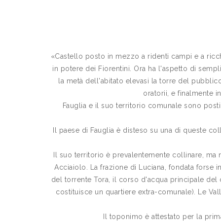
«Castello posto in mezzo a ridenti campi e a ricch
in potere dei Fiorentini. Ora ha l'aspetto di sempl
la metà dell'abitato elevasi la torre del pubblic
oratorii, e finalmente i
Fauglia e il suo territorio comunale sono posti 
Il paese di Fauglia è disteso su una di queste col
Il suo territorio è prevalentemente collinare, ma 
Acciaiolo. La frazione di Luciana, fondata forse i
del torrente Tora, il corso d'acqua principale del
costituisce un quartiere extra-comunale). Le Valli
Il toponimo è attestato per la prim