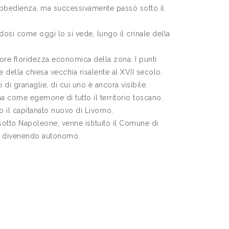
'obbedienza, ma successivamente passò sotto il
ndosi come oggi lo si vede, lungo il crinale della
giore floridezza economica della zona. I punti
 della chiesa vecchia risalente al XVII secolo.
di granaglie, di cui uno è ancora visibile.
ima come egemone di tutto il territorio toscano.
o il capitanato nuovo di Livorno.
sotto Napoleone, venne istituito il Comune di
ia, divenendo autonomo.