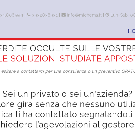
34.8065551
|
3932838931
|
info@michema.it
|
Lun-Sab: 0
H
ERDITE OCCULTE SULLE VOSTR
LE SOLUZIONI STUDIATE APPOST
 esitare a contattarci per una consulenza o un preventivo GRAT
Sei un privato o sei un'azienda?
atore gira senza che nessuno utili
idrica ti ha contattato segnaland
iedere l’agevolazioni al gestore 