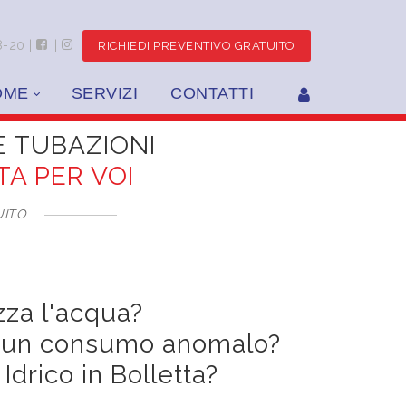
8-20 |
|
RICHIEDI PREVENTIVO GRATUITO
OME
SERVIZI
CONTATTI
E TUBAZIONI
A PER VOI
UITO
zza l'acqua?
oti un consumo anomalo?
Idrico in Bolletta?