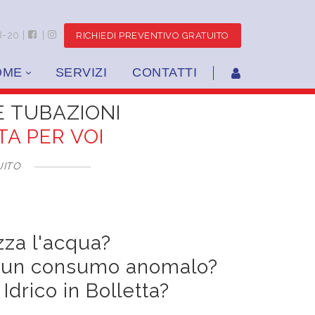
8-20 |
|
RICHIEDI PREVENTIVO GRATUITO
OME
SERVIZI
CONTATTI
E TUBAZIONI
A PER VOI
UITO
zza l'acqua?
oti un consumo anomalo?
Idrico in Bolletta?