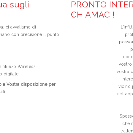
ua sugli
PRONTO INTER
CHIAMACI!
a; ci avvaliamo di
L’infi
nano con precisione il punto
pro
posson
p
cond
vostro
 fili e/o Wireless
vostra 
 digitale
inter
o a Vostra disposizione per
vicino 
iti
nell’ap
Spesso
che 
tratte