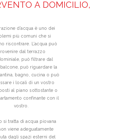
VENTO A DOMICILIO,
ltrazione d’acqua è uno dei
blemi più comuni che si
o riscontrare. L’acqua può
rovenire dal terrazzo
ominiale, può filtrare dal
 balcone, può riguardare la
cantina, bagno, cucina o può
essare i locali di un vostro
posti al piano sottostante o
partamento confinante con il
vostro.
 si tratta di acqua piovana
non viene adeguatamente
nuta dagli spazi esterni del