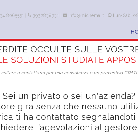
34.8065551
|
3932838931
|
info@michema.it
|
Lun-Sab: 0
H
ERDITE OCCULTE SULLE VOSTR
LE SOLUZIONI STUDIATE APPOST
 esitare a contattarci per una consulenza o un preventivo GRAT
Sei un privato o sei un'azienda?
atore gira senza che nessuno utili
idrica ti ha contattato segnaland
iedere l’agevolazioni al gestore 