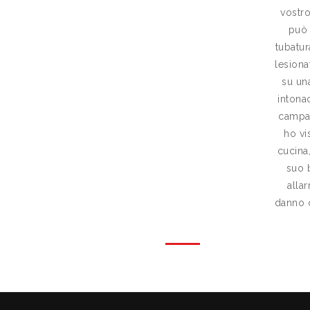
vostro
può 
tubatu
lesiona
su un
intonac
campan
ho vi
cucina
suo b
alla
danno 