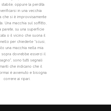
 stabile, oppure la perdita
verificarsi in una vecchia
ra che si è improvvisamente
ta. Una macchia sul soffitto,
a parete, su una superficie
ata o il vicino che suona il
ello per chiederle “scusi,
sto una macchia nella mia
, sopra dovrebbe esserci il
agno”, sono tutti segnali
rmanti che indicano che il
ormai è avvenuto e bisogna
correre ai ripari.