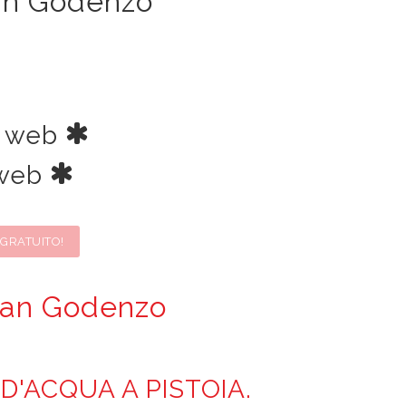
San Godenzo
ia web
a web
 GRATUITO!
 San Godenzo
 D'ACQUA A PISTOIA.